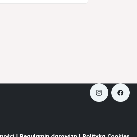
ności
|
Regulamin darowizn
|
Polityka Cookies