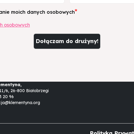
osobowych
anie moich danych osobowych
ch osobowych
ementyna,
11/6, 26-800 Białobrzegi
3 20 96
cja@klementyna.org
Polityka Prywat